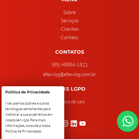
Sobre
Serviços
Clientes
Contato
CONTATOS
(85) 98886-1521
efex-log@efex-log.com.br
LINKS LGPD
Política de Privacidade
Termos de uso
Nós usamos cookies e outras
tecnologias semelhantes para
melhorar a sua experiência em
nossos serviços. Para mais
informações, consulte a nossa
Política de Privacidade
.