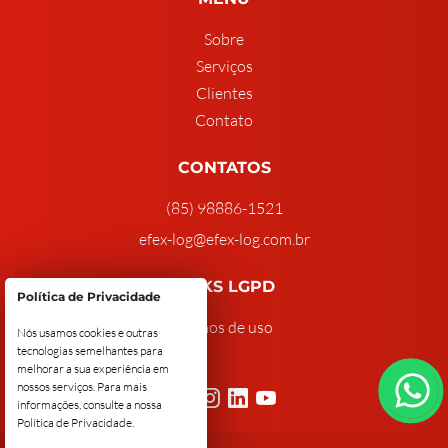
Sobre
Serviços
Clientes
Contato
CONTATOS
(85) 98886-1521
efex-log@efex-log.com.br
LINKS LGPD
Política de Privacidade
Termos de uso
Nós usamos cookies e outras
tecnologias semelhantes para
melhorar a sua experiência em
nossos serviços. Para mais
informações, consulte a nossa
Política de Privacidade
.