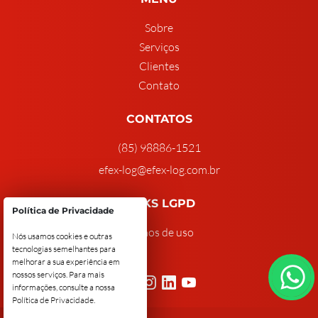
Sobre
Serviços
Clientes
Contato
CONTATOS
(85) 98886-1521
efex-log@efex-log.com.br
LINKS LGPD
Política de Privacidade
Termos de uso
Nós usamos cookies e outras
tecnologias semelhantes para
melhorar a sua experiência em
nossos serviços. Para mais
informações, consulte a nossa
Política de Privacidade
.